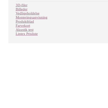
3D-filer
Billeder
Vedligeholdelse
Monteringsanvisning
Produktblad
Farvekort
Akustik test
Lintex Prisliste