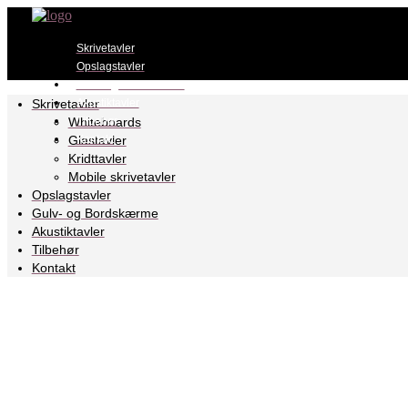
Skrivetavler
Opslagstavler
Gulv- og Bordskærme
Skrivetavler
Akustiktavler
Whiteboards
Tilbehør
Glastavler
Kontakt
Kridttavler
Mobile skrivetavler
Opslagstavler
Gulv- og Bordskærme
Akustiktavler
Tilbehør
Kontakt