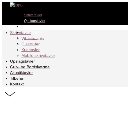
Skrivetavler
Opslagstavler
Gulv- og Bordskærme
Skrivetavler
Akustiktavler
Whiteboards
Tilbehør
Glastavler
Kontakt
Kridttavler
Mobile skrivetavler
Opslagstavler
Gulv- og Bordskærme
Akustiktavler
Tilbehør
Kontakt