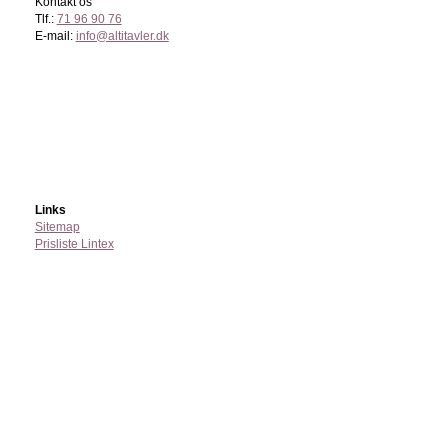
Kontakt os
Tlf.:
71 96 90 76
E-mail:
info@altitavler.dk
Links
Sitemap
Prisliste Lintex