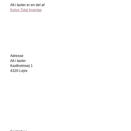
Alt i tavler er en del af
Kolon Total Inventar
Adresse
Alt i tavler
Kastholmvej 1
4320 Lejre