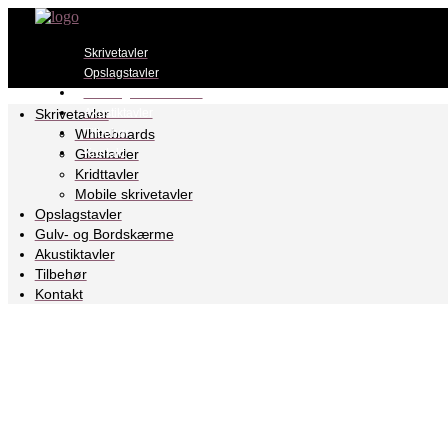
Skrivetavler
Opslagstavler
Gulv- og Bordskærme
Skrivetavler
Akustiktavler
Whiteboards
Tilbehør
Glastavler
Kontakt
Kridttavler
Mobile skrivetavler
Opslagstavler
Gulv- og Bordskærme
Akustiktavler
Tilbehør
Kontakt