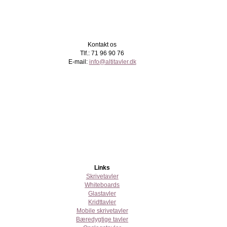
Kontakt os
Tlf.: 71 96 90 76
E-mail:
info@altitavler.dk
Links
Skrivetavler
Whiteboards
Glastavler
Kridttavler
Mobile skrivetavler
Bæredygtige tavler