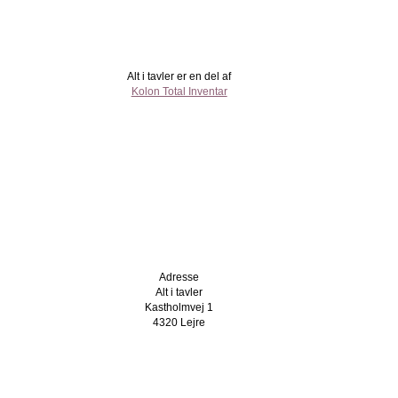
Alt i tavler er en del af
Kolon Total Inventar
Adresse
Alt i tavler
Kastholmvej 1
4320 Lejre