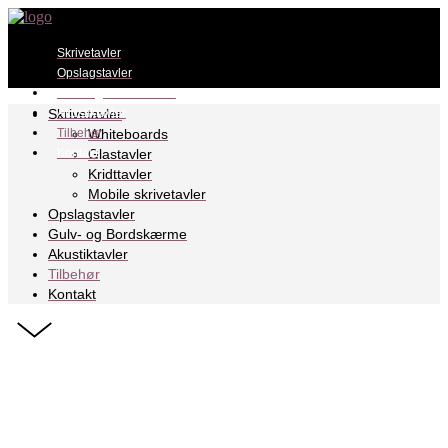
Skrivetavler
Opslagstavler
Gulv- og Bordskærme
Skrivetavler
Akustiktavler
Whiteboards
Tilbehør
Whiteboards
Kontakt
Glastavler
Kridttavler
Mobile skrivetavler
Glastavler
Opslagstavler
Gulv- og Bordskærme
Akustiktavler
Kridttavler
Tilbehør
Kontakt
Mobile skrivetavler
Tilbehør