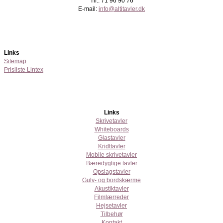
Tlf.: 71 96 90 76
E-mail:
info@altitavler.dk
Links
Sitemap
Prisliste Lintex
Links
Skrivetavler
Whiteboards
Glastavler
Kridttavler
Mobile skrivetavler
Bæredygtige tavler
Opslagstavler
Gulv- og bordskærme
Akustiktavler
Filmlærreder
Hejsetavler
Tilbehør
Kontakt