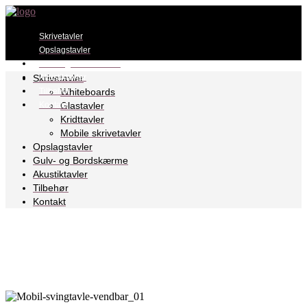
Skrivetavler
Opslagstavler
Gulv- og Bordskærme
Skrivetavler
Akustiktavler
Whiteboards
Tilbehør
Whiteboards
Kontakt
Glastavler
Kridttavler
Mobile skrivetavler
Glastavler
Opslagstavler
Gulv- og Bordskærme
Akustiktavler
Kridttavler
Tilbehør
Kontakt
Mobile skrivetavler