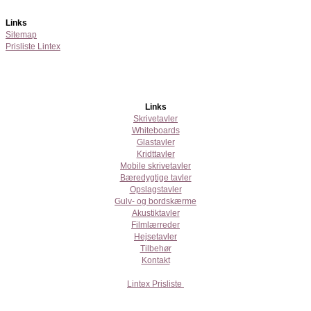
Links
Sitemap
Prisliste Lintex
Links
Skrivetavler
Whiteboards
Glastavler
Kridttavler
Mobile skrivetavler
Bæredygtige tavler
Opslagstavler
Gulv- og bordskærme
Akustiktavler
Filmlærreder
Hejsetavler
Tilbehør
Kontakt
Lintex Prisliste