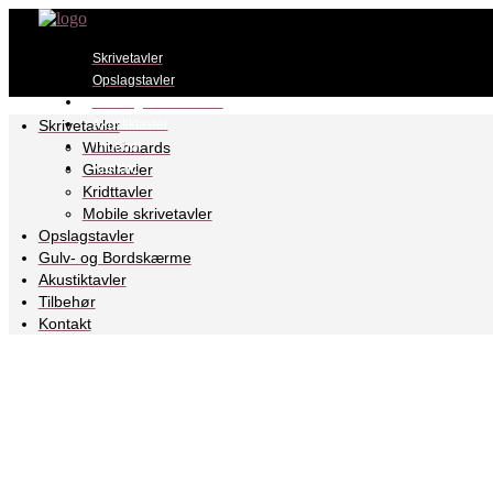
Skrivetavler
Opslagstavler
Gulv- og Bordskærme
Skrivetavler
Akustiktavler
Whiteboards
Tilbehør
Glastavler
Kontakt
Kridttavler
Mobile skrivetavler
Opslagstavler
Gulv- og Bordskærme
Akustiktavler
Tilbehør
Kontakt