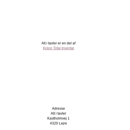
Alt i tavler er en del af
Kolon Total Inventar
Adresse
Alt i tavler
Kastholmvej 1
4320 Lejre