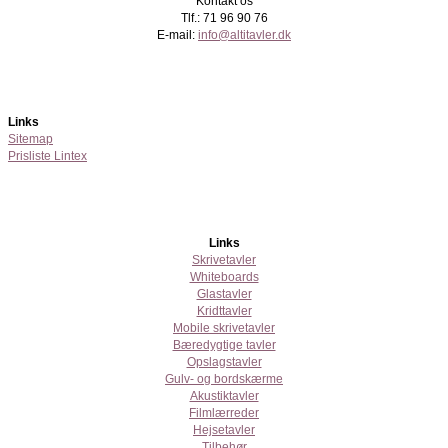
Kontakt os
Tlf.: 71 96 90 76
E-mail:
info@altitavler.dk
Links
Sitemap
Prisliste Lintex
Links
Skrivetavler
Whiteboards
Glastavler
Kridttavler
Mobile skrivetavler
Bæredygtige tavler
Opslagstavler
Gulv- og bordskærme
Akustiktavler
Filmlærreder
Hejsetavler
Tilbehør