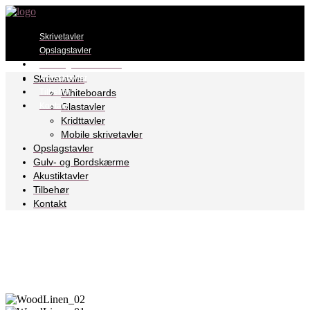
Skrivetavler
Opslagstavler
Gulv- og Bordskærme
Skrivetavler
Akustiktavler
Whiteboards
Tilbehør
Whiteboards
Kontakt
Glastavler
Kridttavler
Mobile skrivetavler
Glastavler
Opslagstavler
Gulv- og Bordskærme
Akustiktavler
Kridttavler
Tilbehør
Kontakt
Mobile skrivetavler